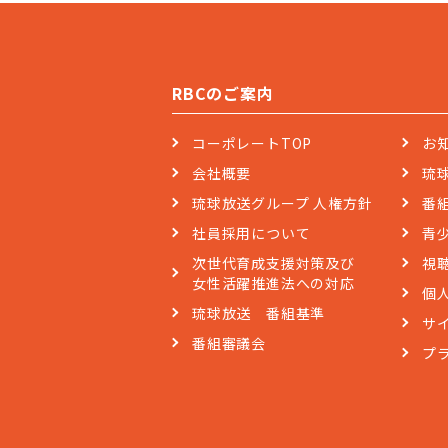
RBCのご案内
コーポレートTOP
お
会社概要
琉
琉球放送グループ 人権方針
番
社員採用について
青
次世代育成支援対策及び
視
女性活躍推進法への対応
個
琉球放送 番組基準
サ
番組審議会
プ