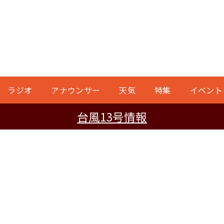
ラジオ
アナウンサー
天気
特集
イベント
台風13号情報