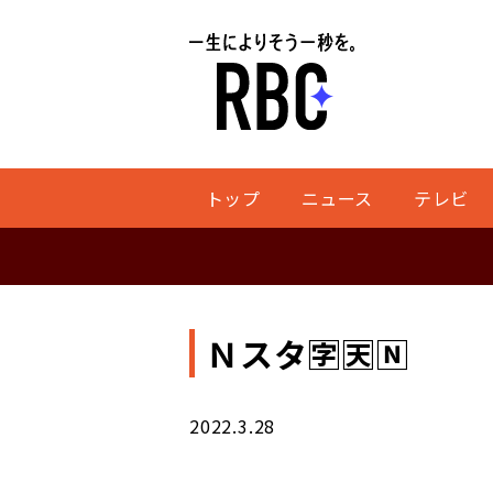
トップ
ニュース
テレビ
Ｎスタ🈑🈗🄽
2022.3.28