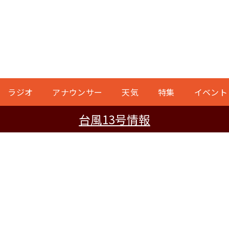
ラジオ
アナウンサー
天気
特集
イベント
台風13号情報