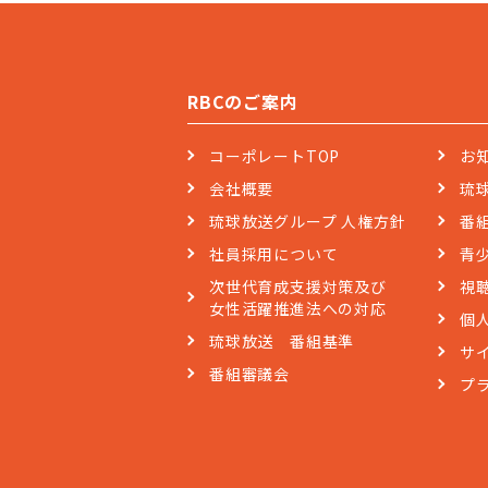
RBCのご案内
コーポレートTOP
お
会社概要
琉
琉球放送グループ 人権方針
番
社員採用について
青
次世代育成支援対策及び
視
女性活躍推進法への対応
個
琉球放送 番組基準
サ
番組審議会
プ