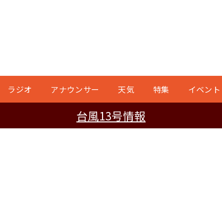
ラジオ
アナウンサー
天気
特集
イベント
台風13号情報