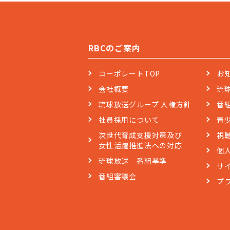
RBCのご案内
コーポレートTOP
お
会社概要
琉
琉球放送グループ 人権方針
番
社員採用について
青
次世代育成支援対策及び
視
女性活躍推進法への対応
個
琉球放送 番組基準
サ
番組審議会
プ