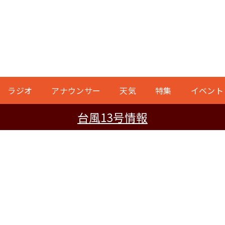
ラジオ
アナウンサー
天気
特集
イベント
台風13号情報