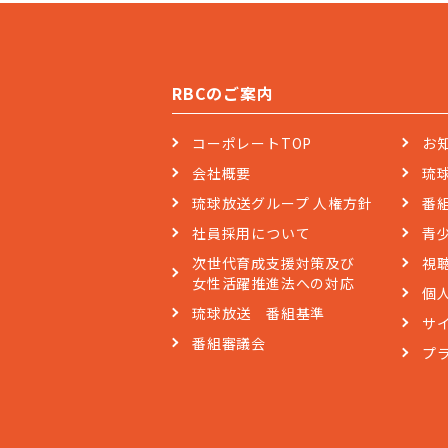
RBCのご案内
コーポレートTOP
お
会社概要
琉
琉球放送グループ 人権方針
番
社員採用について
青
次世代育成支援対策及び
視
女性活躍推進法への対応
個
琉球放送 番組基準
サ
番組審議会
プ