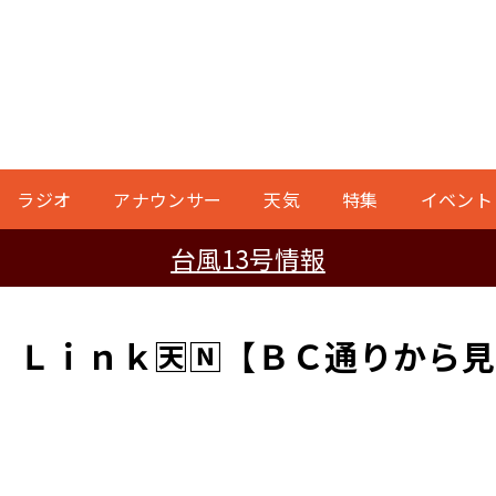
ラジオ
アナウンサー
天気
特集
イベント
台風13号情報
Ｌｉｎｋ🈗🄽【ＢＣ通りから