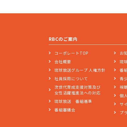
RBCのご案内
コーポレートTOP
お
会社概要
琉
琉球放送グループ 人権方針
番
社員採用について
青
次世代育成支援対策及び
視
女性活躍推進法への対応
個
琉球放送 番組基準
サ
番組審議会
プ