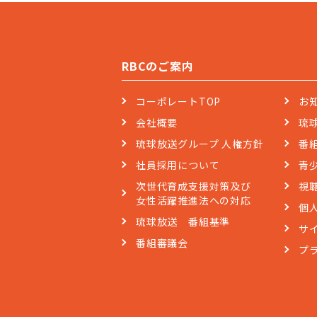
RBCのご案内
コーポレートTOP
お
会社概要
琉
琉球放送グループ 人権方針
番
社員採用について
青
次世代育成支援対策及び
視
女性活躍推進法への対応
個
琉球放送 番組基準
サ
番組審議会
プ