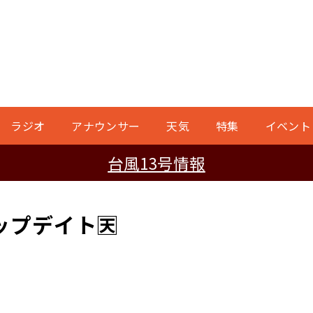
ラジオ
アナウンサー
天気
特集
イベント
台風13号情報
プデイト🈗