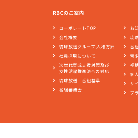
RBCのご案内
コーポレートTOP
お
会社概要
琉
琉球放送グループ 人権方針
番
社員採用について
青
次世代育成支援対策及び
視
女性活躍推進法への対応
個
琉球放送 番組基準
サ
番組審議会
プ