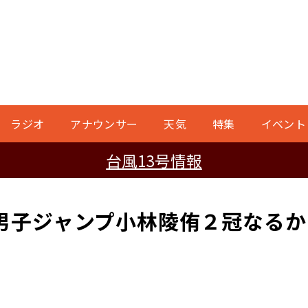
ラジオ
アナウンサー
天気
特集
イベント
台風13号情報
男子ジャンプ小林陵侑２冠なるか