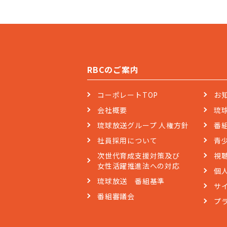
RBCのご案内
コーポレートTOP
お
会社概要
琉
琉球放送グループ 人権方針
番
社員採用について
青
次世代育成支援対策及び
視
女性活躍推進法への対応
個
琉球放送 番組基準
サ
番組審議会
プ