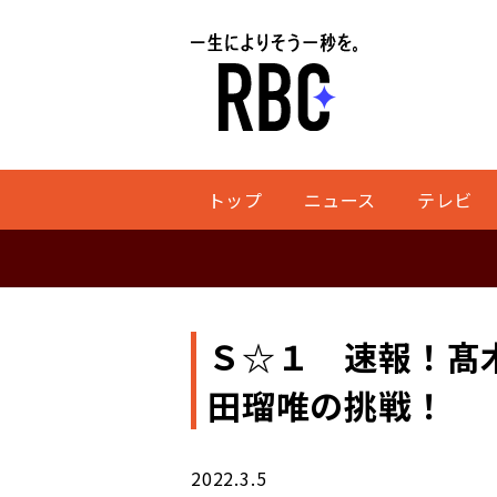
トップ
ニュース
テレビ
Ｓ☆１ 速報！髙
田瑠唯の挑戦！
2022.3.5