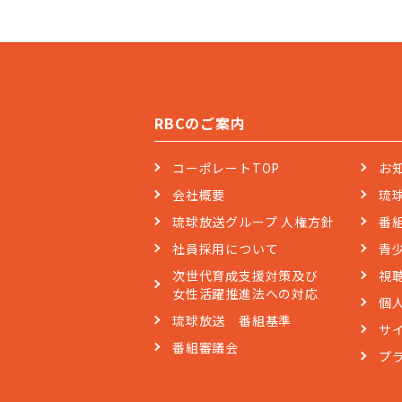
RBCのご案内
コーポレートTOP
お
会社概要
琉
琉球放送グループ 人権方針
番
社員採用について
青
次世代育成支援対策及び
視
女性活躍推進法への対応
個
琉球放送 番組基準
サ
番組審議会
プ