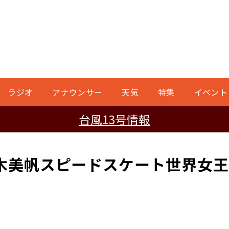
ラジオ
アナウンサー
天気
特集
イベント
台風13号情報
木美帆スピードスケート世界女王