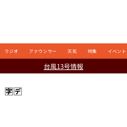
ラジオ
アナウンサー
天気
特集
イベント
台風13号情報
🈓