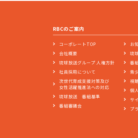
RBCのご案内
コーポレートTOP
お
会社概要
琉
琉球放送グループ 人権方針
番
社員採用について
青
次世代育成支援対策及び
視
女性活躍推進法への対応
個
琉球放送 番組基準
サ
番組審議会
プ