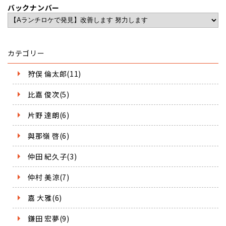
バックナンバー
カテゴリー
狩俣 倫太郎(11)
比嘉 俊次(5)
片野 達朗(6)
與那嶺 啓(6)
仲田 紀久子(3)
仲村 美涼(7)
嘉 大雅(6)
鎌田 宏夢(9)