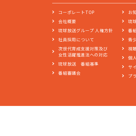
コーポレートTOP
お
会社概要
琉
琉球放送グループ 人権方針
番
社員採用について
青
次世代育成支援対策及び
視
女性活躍推進法への対応
個
琉球放送 番組基準
サ
番組審議会
プ