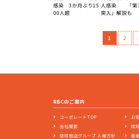
感染 3か月ぶり15
人感染 「第
00人超
突入」解説も
1
2
RBCのご案内
コーポレートTOP
お
会社概要
琉
琉球放送グループ 人権方針
番