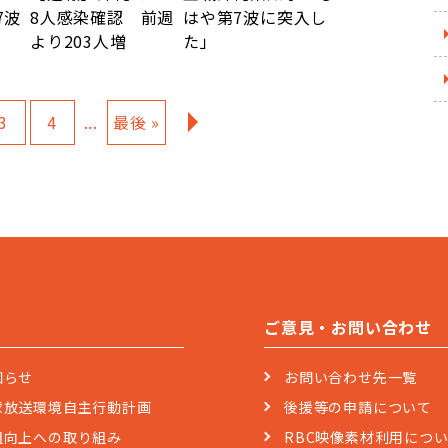
7波
8人感染確認 前週
はや第7波に突入し
より203人増
た」
3
4
...
最後 »
»
ご意見・お問い合わせ
知らせ
お問い合わせ先一覧
球放送環境自主行動計画
後援等の申請について
組向上への取り組み
RBC映像素材利用につ