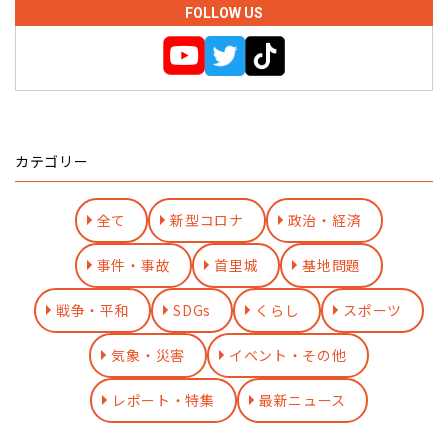
FOLLOW US
カテゴリー
全て
新型コロナ
政治・経済
事件・事故
首里城
基地問題
戦争・平和
SDGs
くらし
スポーツ
気象・災害
イベント・その他
レポート・特集
最新ニュース