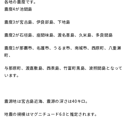
各地の震度です。
震度4が池間島
震度3が宮古島、伊良部島、下地島
震度2が石垣島、座間味島、渡名喜島、久米島、多良間島
震度1が那覇市、名護市、うるま市、南城市、西原町、八重瀬
町、
与那原町、渡嘉敷島、西表島、竹富町黒島、波照間島となって
います。
震源地は宮古島近海、震源の深さは40キロ。
地震の規模はマグニチュード6.0と推定されます。