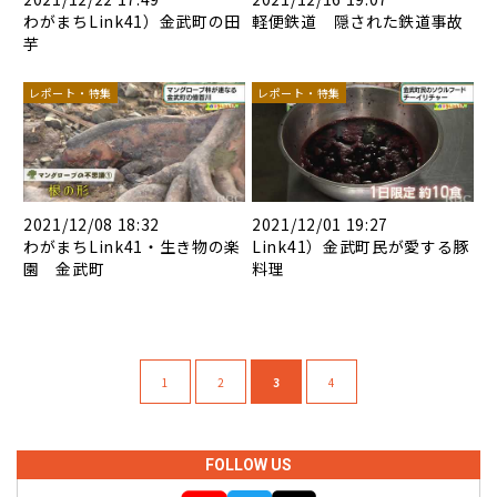
わがまちLink41）金武町の田
軽便鉄道 隠された鉄道事故
芋
レポート・特集
レポート・特集
2021/12/08 18:32
2021/12/01 19:27
わがまちLink41・生き物の楽
Link41）金武町民が愛する豚
園 金武町
料理
1
2
3
4
FOLLOW US