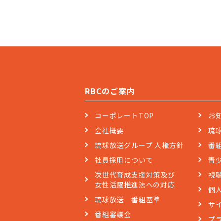
RBCのご案内
コーポレートTOP
お
会社概要
琉
琉球放送グループ 人権方針
番
社員採用について
青
次世代育成支援対策及び
視
女性活躍推進法への対応
個
琉球放送 番組基準
サ
番組審議会
プ