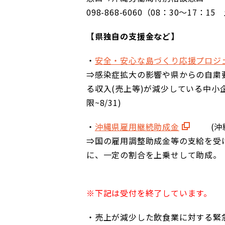
098-868-6060（08：30～17
【県独自の支援金など】
・
安全・安心な島づくり応援プロジ
⇒感染症拡大の影響や県からの自粛
る収入(売上等)が減少している中小
限~8/31)
・
沖縄県雇用継続助成金
(沖
⇒国の雇用調整助成金等の支給を受
に、一定の割合を上乗せして助成。
※下記は受付を終了しています。
・売上が減少した飲食業に対する緊