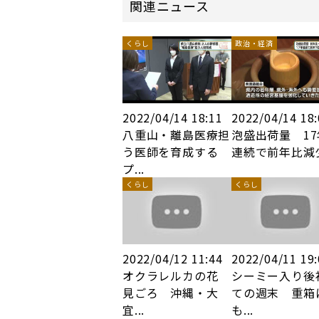
関連ニュース
くらし
政治・経済
2022/04/14 18:11
2022/04/14 18
八重山・離島医療担
泡盛出荷量 17
う医師を育成する
連続で前年比減
プ...
くらし
くらし
2022/04/12 11:44
2022/04/11 19
オクラレルカの花
シーミー入り後
見ごろ 沖縄・大
ての週末 重箱
宜...
も...