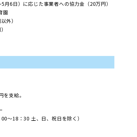
～5月6日）に応じた事業者への協力金（20万円）
育園
園以外）
園）
円を支給。
ー
9：00～18：30 土、日、祝日を除く）