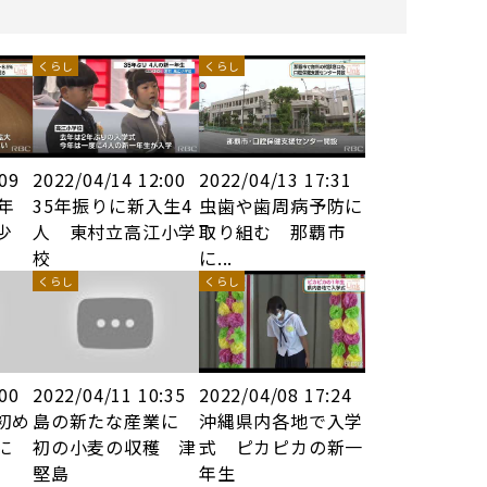
くらし
くらし
:09
2022/04/14 12:00
2022/04/13 17:31
年
35年振りに新入生4
虫歯や歯周病予防に
少
人 東村立高江小学
取り組む 那覇市
校
に...
くらし
くらし
:00
2022/04/11 10:35
2022/04/08 17:24
初め
島の新たな産業に
沖縄県内各地で入学
に
初の小麦の収穫 津
式 ピカピカの新一
堅島
年生