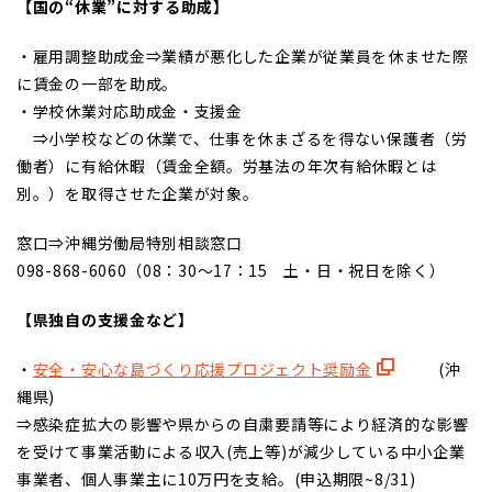
【国の“休業”に対する助成】
・雇用調整助成金⇒業績が悪化した企業が従業員を休ませた際
に賃金の一部を助成。
・学校休業対応助成金・支援金
⇒小学校などの休業で、仕事を休まざるを得ない保護者（労
働者）に有給休暇（賃金全額。労基法の年次有給休暇とは
別。）を取得させた企業が対象。
窓口⇒沖縄労働局特別相談窓口
098-868-6060（08：30～17：15 土・日・祝日を除く）
【県独自の支援金など】
・
安全・安心な島づくり応援プロジェクト奨励金
(沖
縄県)
⇒感染症拡大の影響や県からの自粛要請等により経済的な影響
を受けて事業活動による収入(売上等)が減少している中小企業
事業者、個人事業主に10万円を支給。(申込期限~8/31)