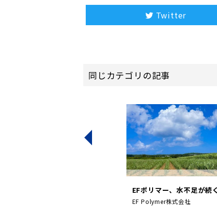
Twitter
同じカテゴリの記事
2023/06/21公開
ャーファンド2号」第2号...
EFポリマー、水不足が続く
行
EF Polymer株式会社