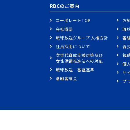
RBCのご案内
コーポレートTOP
お
会社概要
琉
琉球放送グループ 人権方針
番
社員採用について
青
次世代育成支援対策及び
視
女性活躍推進法への対応
個
琉球放送 番組基準
サ
番組審議会
プ