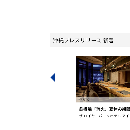
沖縄プレスリリース 新着
2025/05/08公開
グルメ
世界へ】
鉄板焼「琉火」夏休み期間限
ザ ロイヤルパークホテル アイ
会社