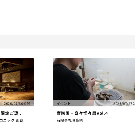
2026/07/30公開
イベント
2026/07/2
定ご褒...
育陶園・奇々怪々展vol.4
コニック 那覇
有限会社育陶園