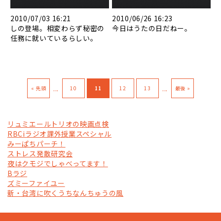
2010/07/03 16:21
2010/06/26 16:23
しの登場。相変わらず秘密の
今日はうたの日だねー。
任務に就いているらしい。
...
...
« 先頭
10
11
12
13
最後 »
リュミエールトリオの映画点検
RBCiラジオ課外授業スペシャル
みーぱちパーチ！
ストレス発散研究会
夜はクモジでしゃべってます！
Bラジ
ズミーファイユー
新・台湾に吹くうちなんちゅうの風