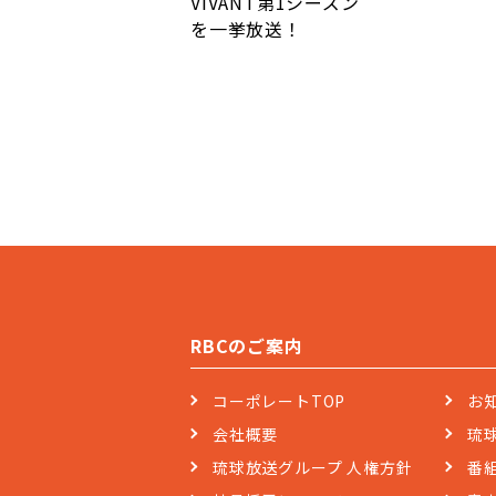
VIVANT第1シーズン
を一挙放送！
RBCのご案内
コーポレートTOP
お
会社概要
琉
琉球放送グループ 人権方針
番