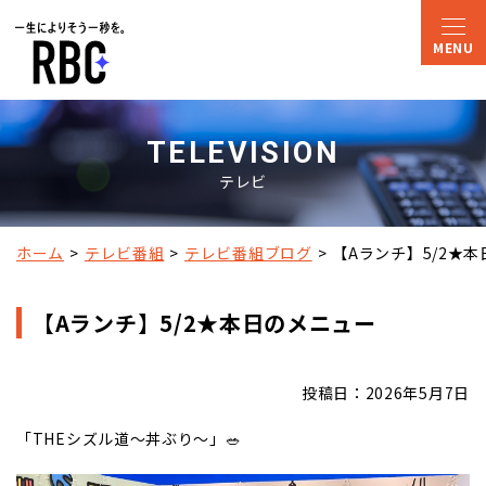
TELEVISION
テレビ
ホーム
テレビ番組
テレビ番組ブログ
【Aランチ】5/2★
【Aランチ】5/2★本日のメニュー
投稿日：2026年5月7日
「THEシズル道～丼ぶり～
」
🥗