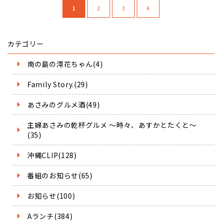
1
2
3
4
カテゴリー
南の島の澪花ちゃん(4)
Family Story.(29)
あさみのグルメ酒(49)
主婦あさみの乾杯グルメ ～時々、あすかとたくと～
(35)
沖縄CLIP(128)
番組のお知らせ(65)
お知らせ(100)
Aランチ(384)