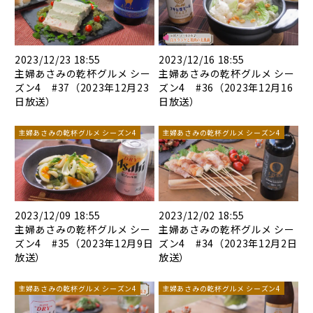
2023/12/23 18:55
2023/12/16 18:55
主婦あさみの乾杯グルメ シー
主婦あさみの乾杯グルメ シー
ズン4 #37（2023年12月23
ズン4 #36（2023年12月16
日放送）
日放送）
主婦あさみの乾杯グルメ シーズン4
主婦あさみの乾杯グルメ シーズン4
2023/12/09 18:55
2023/12/02 18:55
主婦あさみの乾杯グルメ シー
主婦あさみの乾杯グルメ シー
ズン4 #35（2023年12月9日
ズン4 #34（2023年12月2日
放送）
放送）
主婦あさみの乾杯グルメ シーズン4
主婦あさみの乾杯グルメ シーズン4