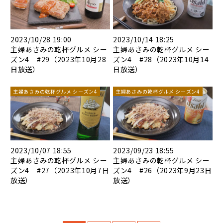
2023/10/28 19:00
2023/10/14 18:25
主婦あさみの乾杯グルメ シー
主婦あさみの乾杯グルメ シー
ズン4 #29（2023年10月28
ズン4 #28（2023年10月14
日放送）
日放送）
主婦あさみの乾杯グルメ シーズン4
主婦あさみの乾杯グルメ シーズン4
2023/10/07 18:55
2023/09/23 18:55
主婦あさみの乾杯グルメ シー
主婦あさみの乾杯グルメ シー
ズン4 #27（2023年10月7日
ズン4 #26（2023年9月23日
放送）
放送）