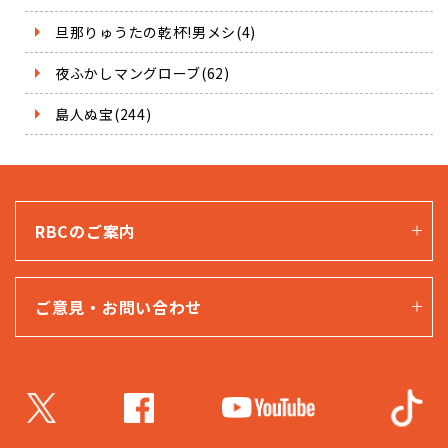
旦那りゅうたの乾杯!男メシ(4)
夜ふかしマングローブ(62)
島人ぬ宝(244)
RBCのご案内
ご意見・お問い合わせ