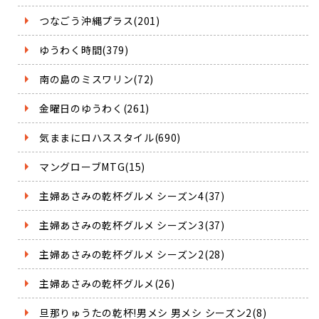
つなごう沖縄プラス(201)
ゆうわく時間(379)
南の島のミスワリン(72)
金曜日のゆうわく(261)
気ままにロハススタイル(690)
マングローブMTG(15)
主婦あさみの乾杯グルメ シーズン4(37)
主婦あさみの乾杯グルメ シーズン3(37)
主婦あさみの乾杯グルメ シーズン2(28)
主婦あさみの乾杯グルメ(26)
旦那りゅうたの乾杯!男メシ 男メシ シーズン2(8)