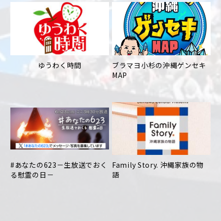
ゆうわく時間
ブラマヨ小杉の沖縄ゲンセキ
MAP
#あなたの623－生放送でおく
Family Story. 沖縄家族の物
る慰霊の日－
語