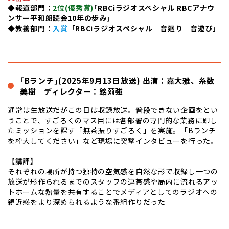
◆報道部門：
2位(
優秀賞
)
｢
RBCiラジオスペシャル RBCアナウ
ンサー平和朗読会10年の歩み
｣
◆教養部門：
入賞
「RBCiラジオスペシャル 音廻り 音遊び」
｢Bランチ｣(2025年9月13日放送) 出演：嘉大雅、糸数
美樹 ディレクター：銘苅強
通常は生放送だがこの日は収録放送。普段できない企画をとい
うことで、すごろくのマス目には各部署の専門的な業務に即し
たミッションを課す「無茶振りすごろく」を実施。「Bランチ
を枠大してください」など現場に突撃インタビューを行った。
【講評】
それぞれの場所が持つ独特の空気感を自然な形で収録し一つの
放送が形作られるまでのスタッフの連帯感や局内に流れるアッ
トホームな熱量を共有することでメディアとしてのラジオへの
親近感をより深められるような番組作りだった