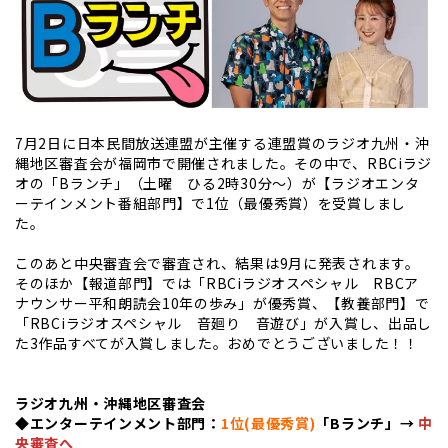
7月2日に日本民間放送連盟が主催する連盟賞のラジオ九州・沖
縄地区審査会が福岡市で開催されました。その中で、RBCiラジ
オの「Bランチ」（土曜 ひる2時30分～）が【ラジオエンタ
ーテインメント番組部門】で1位（最優秀賞）を受賞しまし
た。
このあと中央審査会で審査され、結果は9月に発表されます。
そのほか【報道部門】では「RBCiラジオスペシャル RBCア
ナウンサー平和朗読会10年の歩み」が優秀賞、【教養部門】で
「RBCiラジオスペシャル 音廻り 音遊び」が入賞し、出品し
た3作品すべてが入賞しました。おめでとうございました！！
ラジオ九州・沖縄地区審査会
◆エンターテインメント部門：
1位(
最優秀賞
)
「Bランチ」→
中
央審査へ