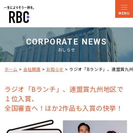
CORPORATE NEWS
おしらせ
ホーム
会社関連
お知らせ
ラジオ「Bランチ」、連盟賞九
ラジオ「Bランチ」、連盟賞九州地区で
１位入賞、
全国審査へ！ほか2作品も入賞の快挙！