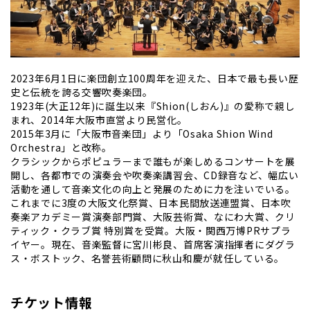
2023年6月1日に楽団創立100周年を迎えた、日本で最も⻑い歴
史と伝統を誇る交響吹奏楽団。
1923年(大正12年)に誕生以来『Shion(しおん)』の愛称で親し
まれ、2014年大阪市直営より⺠営化。
2015年3月に「大阪市音楽団」より「Osaka Shion Wind
Orchestra」と改称。
クラシックからポピュラーまで誰もが楽しめるコンサートを展
開し、各都市での演奏会や吹奏楽講習会、CD録音など、幅広い
活動を通して音楽文化の向上と発展のために力を注いでいる。
これまでに3度の大阪文化祭賞、日本⺠間放送連盟賞、日本吹
奏楽アカデミー賞演奏部門賞、大阪芸術賞、なにわ大賞、クリ
ティック・クラブ賞 特別賞を受賞。大阪・関西万博PRサプラ
イヤー。現在、音楽監督に宮川彬良、首席客演指揮者にダグラ
ス・ボストック、名誉芸術顧問に秋山和慶が就任している。
チケット情報