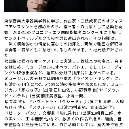
東京音楽大学器楽学科に学び、作曲家・三枝成彰氏のオフィス
でアシスタントを務めたのち、指揮者・作曲家として活動を開
始。2003年のプロコフィエフ国際指揮者コンクールに出場し、
サンクトペテルブルクでの本選に選出される。その指揮は、
「熱く情熱的かつ情緒に富むその指揮と、明瞭で緻密な解釈は
演奏者・聴衆ともに惹きつけるものがある」と地元紙で評され
た。
帰国後は様々なオーケストラに客演し、管弦楽や吹奏楽、合唱
をはじめ、ミュージカルにオペラ、バレエ、そしてレコーディ
ングや映像出演など、幅広い分野で指揮台に上がっている。
ミュージカルの分野では劇団四季の『ライオン・キング』に、
初演から14年にわたって同公演の指揮者を務めたほか、ミュー
ジカル『家なき子』(出演:石川由依、小野賢章 他)や『グラン
ド・ホテル』(出演:前田美波里、小堺一機、
紫吹淳 他)、『ハウ・トゥ・サクシード』(出演:西川貴教、大塚
ちひろ 他)、『スクルージ』(出演:市村正親、武田真治 他)、
『ピーターパン』、交響劇『船に乗れ』(出演:山崎育三郎、木
の実ナナ、田 中麗奈 他)など、数多くの作品で指揮、編曲、音
楽監督などを歴任している。作曲活動としては、室内楽や管弦