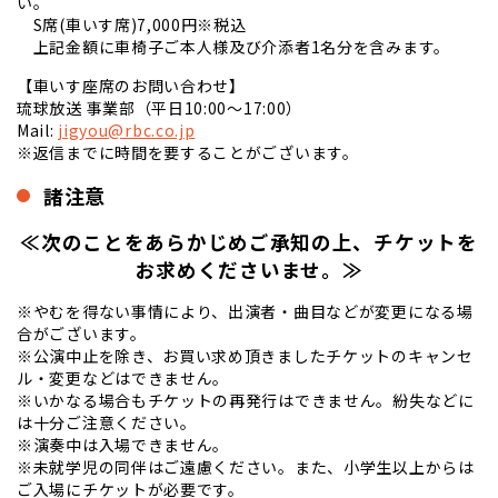
い。
S席(車いす席)7,000円※税込
上記金額に車椅子ご本人様及び介添者1名分を含みます。
【車いす座席のお問い合わせ】
琉球放送 事業部（平日10:00～17:00）
Mail:
jigyou@rbc.co.jp
※返信までに時間を要することがございます。
諸注意
≪次のことをあらかじめご承知の上、チケットを
お求めくださいませ。≫
※やむを得ない事情により、出演者・曲目などが変更になる場
合がございます。
※公演中止を除き、お買い求め頂きましたチケットのキャンセ
ル・変更などはできません。
※いかなる場合もチケットの再発行はできません。紛失などに
は十分ご注意ください。
※演奏中は入場できません。
※未就学児の同伴はご遠慮ください。また、小学生以上からは
ご入場にチケットが必要です。