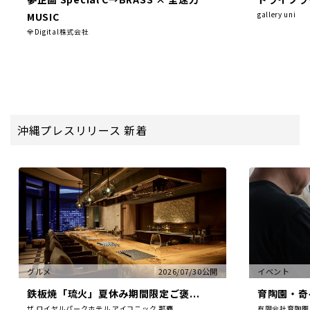
gallery uni
MUSIC
全Digital株式会社
沖縄プレスリリース 新着
グルメ
2026/07/30公開
イベント
鉄板焼「琉火」夏休み期間限定ご褒...
育陶園・奇々
ザ ロイヤルパークホテル アイコニック 那覇
有限会社育陶園