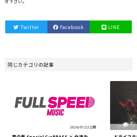
せ下さい。
Twitter
Facebook
LINE
同じカテゴリの記事
2026/07/22公開
夢企画 Special C→BRASS × 全速力
ドライフラ