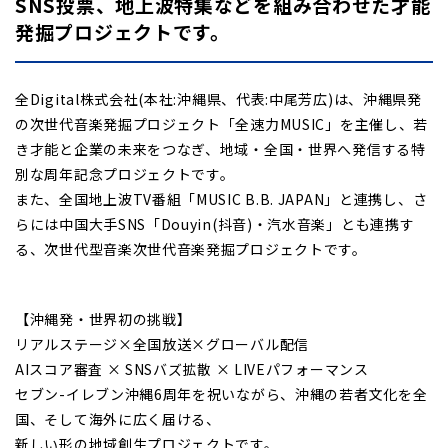
SNS投票、地上波特集などを組み合わせた才能
発掘プロジェクトです。
全Digital株式会社(本社:沖縄県、代表:中尾芳広)は、沖縄県発
の次世代音楽発掘プロジェクト「全速力MUSIC」を主催し、若
き才能と企業の未来をつなぎ、地域・全国・世界へ発信する特
別な周年記念プロジェクトです。
また、全国地上波TV番組「MUSIC B.B. JAPAN」と連携し、さ
らには中国大手SNS「Douyin(抖音)・汽水音楽」とも連携す
る、次世代型音楽次世代音楽発掘プロジェクトです。
【沖縄発・世界初の挑戦】
リアルステージ×全国放送×グローバル配信
AIスコア審査 × SNSバズ拡散 × LIVEパフォーマンス
セブン-イレブン沖縄6周年を祝いながら、沖縄の若者文化を全
国、そして海外に広く届ける、
新しい形の地域創生プロジェクトです。