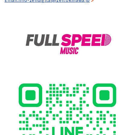
Email:info-zendigital@zen.okinawa.jp