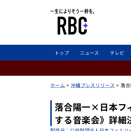
トップ
ニュース
テレビ
ホーム
沖縄プレスリリース
落合
落合陽一×日本フィ
する音楽会》詳細
配信元：公益財団法人日本フィルハ