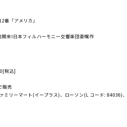
12番「アメリカ」
後継往開来I日本フィルハーモニー交響楽団委嘱作
0[税込]
で販売
ーマート(イープラス)、ローソン(L コード: 84036)、t