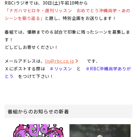
RBCiラジオでは、30日(土)午前10時から
「ナガハマヒロキ・週刊リッスン おめでとう沖縄尚学・あの
シーンを振り返る」
と題し、特別企画をお送りします！
番組では、優勝までの６試合で印象に残ったシーンを募集しま
す！
どしどしお寄せください！
メールアドレスは、
lis@rbc.co.jp
です．
Ｘにポストする際は
＃リッスン
と
＃RBC沖縄尚学ありが
とう
をつけて下さい！
番組からのお知らせの新着