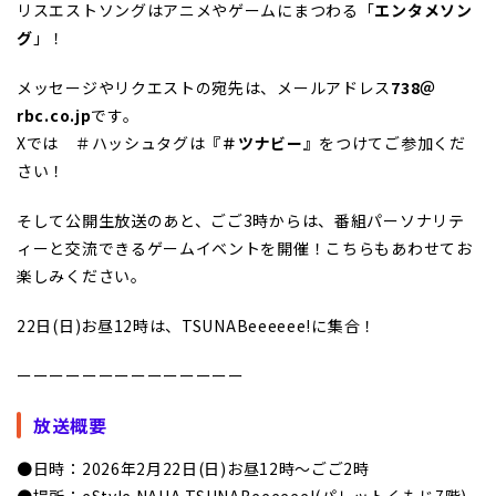
リスエストソングはアニメやゲームにまつわる「
エンタメソン
グ
」！
メッセージやリクエストの宛先は、メールアドレス
738＠
rbc.co.jp
です。
Xでは ＃ハッシュタグは
『＃ツナビー』
をつけてご参加くだ
さい！
そして公開生放送のあと、ごご3時からは、番組パーソナリテ
ィーと交流できるゲームイベントを開催！こちらもあわせてお
楽しみください。
22日(日)お昼12時は、TSUNABeeeeee!に集合！
ーーーーーーーーーーーーーー
放送概要
●日時：2026年2月22日(日)お昼12時～ごご2時