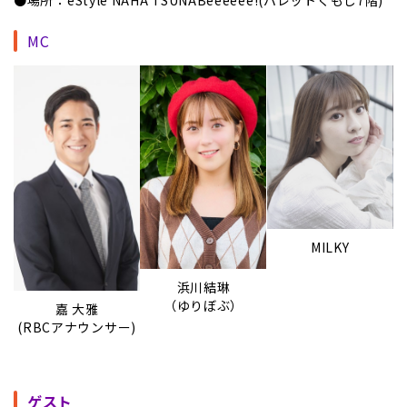
●場所：eStyle NAHA TSUNABeeeeee!(パレットくもじ7階)
MC
MILKY
浜川結琳
（ゆりぼぶ）
嘉 大雅
(RBCアナウンサー)
ゲスト