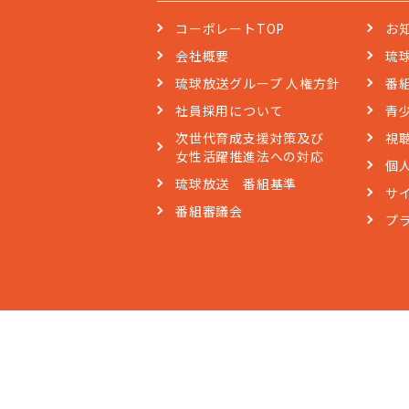
コーポレートTOP
お
会社概要
琉
琉球放送グループ 人権方針
番
社員採用について
青
次世代育成支援対策及び
視
女性活躍推進法への対応
個
琉球放送 番組基準
サ
番組審議会
プ