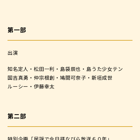
第一部
出演
知名定人・松田一利・島袋辰也・島うた少女テン
国吉真勇・仲宗根創・鳩間可奈子・新垣成世
ルーシー・伊藤幸太
第二部
特別企画「民謡で今日拝なびら放送６０年」