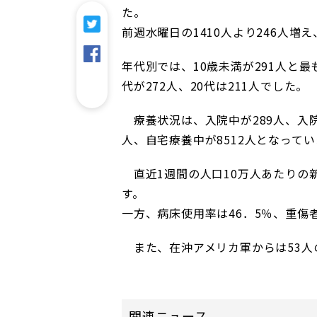
た。
前週水曜日の1410人より246人増
年代別では、10歳未満が291人と最も
代が272人、20代は211人でした。
療養状況は、入院中が289人、入院
人、自宅療養中が8512人となってい
直近1週間の人口10万人あたりの新
す。
一方、病床使用率は46．5％、重傷
また、在沖アメリカ軍からは53人
関連ニュース