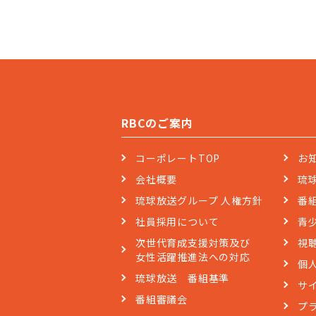
RBCのご案内
コーポレートTOP
お
会社概要
琉
琉球放送グループ 人権方針
番
社員採用について
青
次世代育成支援対策及び
視
女性活躍推進法への対応
個
琉球放送 番組基準
サ
番組審議会
プ