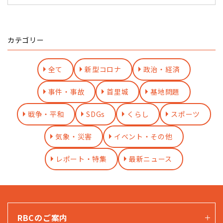
カテゴリー
全て
新型コロナ
政治・経済
事件・事故
首里城
基地問題
戦争・平和
SDGs
くらし
スポーツ
気象・災害
イベント・その他
レポート・特集
最新ニュース
RBCのご案内