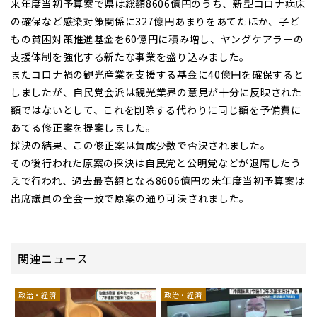
来年度当初予算案で県は総額8606億円のうち、新型コロナ病床
の確保など感染対策関係に327億円あまりをあてたほか、子ど
もの貧困対策推進基金を60億円に積み増し、ヤングケアラーの
支援体制を強化する新たな事業を盛り込みました。
またコロナ禍の観光産業を支援する基金に40億円を確保すると
しましたが、自民党会派は観光業界の意見が十分に反映された
額ではないとして、これを削除する代わりに同じ額を予備費に
あてる修正案を提案しました。
採決の結果、この修正案は賛成少数で否決されました。
その後行われた原案の採決は自民党と公明党などが退席したう
えで行われ、過去最高額となる8606億円の来年度当初予算案は
出席議員の全会一致で原案の通り可決されました。
関連ニュース
政治・経済
政治・経済