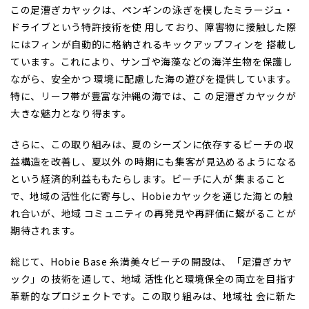
この足漕ぎカヤックは、ペンギンの泳ぎを模したミラージュ・
ドライブという特許技術を使 用しており、障害物に接触した際
にはフィンが自動的に格納されるキックアップフィンを 搭載し
ています。これにより、サンゴや海藻などの海洋生物を保護し
ながら、安全かつ 環境に配慮した海の遊びを提供しています。
特に、リーフ帯が豊富な沖縄の海では、こ の足漕ぎカヤックが
大きな魅力となり得ます。
さらに、この取り組みは、夏のシーズンに依存するビーチの収
益構造を改善し、夏以外 の時期にも集客が見込めるようになる
という経済的利益ももたらします。ビーチに人が 集まること
で、地域の活性化に寄与し、Hobieカヤックを通じた海との触
れ合いが、地域 コミュニティの再発見や再評価に繋がることが
期待されます。
総じて、Hobie Base 糸満美々ビーチの開設は、「足漕ぎカヤ
ック」の技術を通して、地域 活性化と環境保全の両立を目指す
革新的なプロジェクトです。この取り組みは、地域社 会に新た