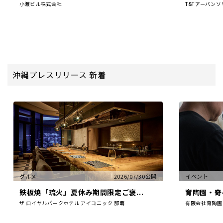
小渡ビル株式会社
T&Tアーバン
沖縄プレスリリース 新着
グルメ
2026/07/30公開
イベント
鉄板焼「琉火」夏休み期間限定ご褒...
育陶園・奇々
ザ ロイヤルパークホテル アイコニック 那覇
有限会社育陶園