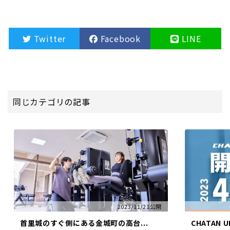
Twitter
Facebook
LINE
同じカテゴリの記事
2023/11/21公開
首里城のすぐ側にある金城町の高台...
CHATAN 