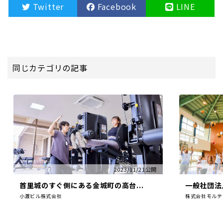
Twitter
Facebook
LINE
同じカテゴリの記事
2023/11/21公開
首里城のすぐ側にある金城町の高台...
一般社団法人 
小渡ビル株式会社
株式会社モルテ