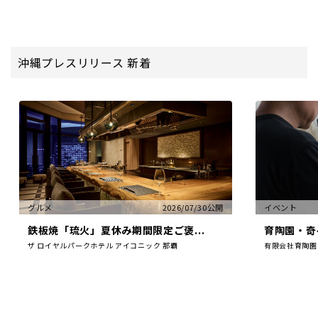
沖縄プレスリリース 新着
グルメ
2026/07/30公開
イベント
鉄板焼「琉火」夏休み期間限定ご褒...
育陶園・奇々
ザ ロイヤルパークホテル アイコニック 那覇
有限会社育陶園