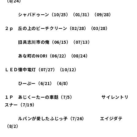
（8/24
）
シャバドゥーン（10/25
）（01/31
）（09/28）
２ｐ 丘の上のビーチクリーン（02/28
）（03/28
）
旧具志川市の俺（06/15
）（07/13
）
あな町のNORI
（06/22
）（08/24
）
ＬＥＤ懐中電灯（07/27）（10/12）
ひーぷー（6/21
）（6/8
）
１Ｐ あじくーたーの車麩（7/5
） サイレントリ
スナー（7/19
）
ルパンが愛したふじっ子（7/26
） エイジダテ
（8/2
）