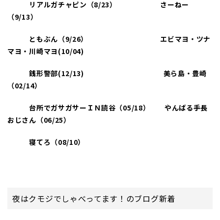
リアルガチャピン（8/23
） さーねー
（9/13
）
ともぶん（9/26
） エビマヨ・ツナ
マヨ・川崎マヨ(10/04)
銭形警部(12/13)
美ら島・豊崎
（02/14
）
台所でガサガサーＩＮ読谷（05/18
） やんばる手長
おじさん（06/25
）
寝てろ（08/10）
夜はクモジでしゃべってます！のブログ新着