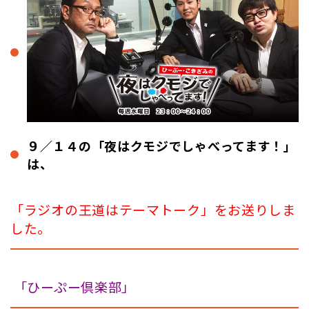
９／１４の「夜はクモジでしゃべってます！」
は、
「ラジオの王道はテーマトーク
」
をお送りしま
した。
「ひーぷー倶楽部」