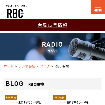
台風13号情報
RADIO
ラジオ
ホーム
ラジオ番組
ブログ
RBC映検
BLOG
RBC映検
RBC映検
RBC映検