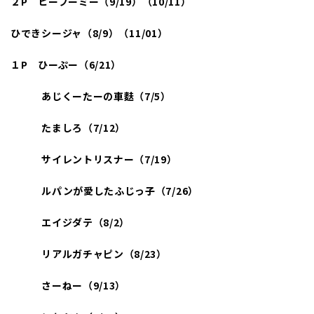
２P
ヒーフーミー（9/19
）（10/11
）
ひできシージャ（8/9
）（11/01）
１P
ひーぷー（6/21
）
あじくーたーの車麩（7/5
）
たましろ（7/12
）
サイレントリスナー（7/19
）
ルパンが愛したふじっ子（7/26
）
エイジダテ（8/2
）
リアルガチャピン（8/23
）
さーねー（9/13
）