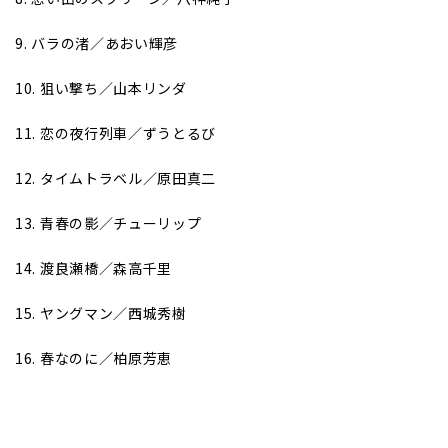
9. バラの渚／あおい輝彦
10. 狙い撃ち／山本リンダ
11. 恋の夜行列車／ずうとるび
12. タイムトラベル／原田真二
13. 青春の影／チューリップ
14. 渡良瀬橋／森高千里
15. ヤングマン／西城秀樹
16. 春なのに／柏原芳恵