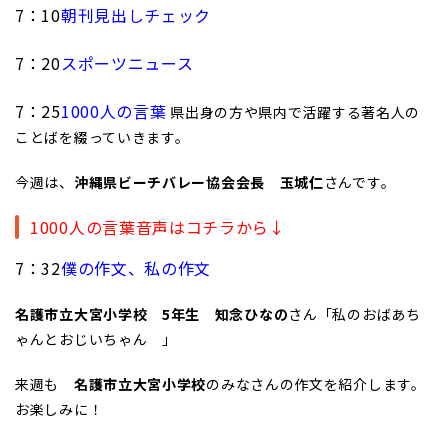
7：10
朝刊見出しチェック
7：20
スポーツニュース
7：25
1000人の言葉
県出身の方や県内で活躍する著名人の
ことばを綴っていきます。
今週は、
沖縄県ビーチバレー協会会長 玉城仁
さんです。
1000人の言葉音声はコチラから↓
7：32
僕の作文、私の作文
名護市立大宮小学校 5年生 知念ひなの
さん「私のおばあち
ゃんとおじいちゃん
」
来週も
名護市立大宮小学校
のみなさんの作文を紹介します。
お楽しみに！