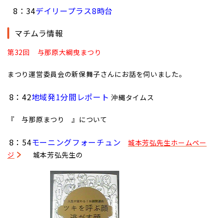
8：34
デイリープラス8時台
マチムラ情報
第32回 与那原大綱曳まつり
まつり運営委員会の新保舞子さんにお話を伺いました。
8：42
地域発1分間レポート
沖縄タイムス
『 与那原まつり 』について
8：54
モーニングフォーチュン
城本芳弘先生ホームペー
ジ
城本芳弘先生の