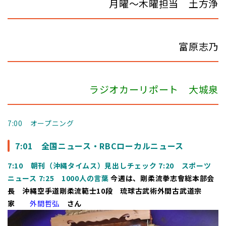
月曜～木曜担当 土方浄
富原志乃
ラジオカーリポート 大城泉
7:00 オープニング
7:01 全国ニュース・RBCローカルニュース
7:10 朝刊（沖縄タイムス）見出しチェック
7:20 スポーツ
ニュース
7:25 1000人の言葉
今週は、剛柔流拳志會総本部会
長 沖縄空手道剛柔流範士10段 琉球古武術外間古武道宗
家
外間哲弘
さん