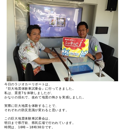
今日のラジオカーリポートは、

『巨大地震体験車試乗会』に行ってきました。

私は、震度7を体験しましたが、

かなりの揺れで、改めて地震の怖さを実感しました。

実際に巨大地震を体験することで、

それぞれの防災意識が変わると思います。

この巨大地震体験車試乗会は、

明日まで県庁前、県民広場で行われています。

時間は、10時～18時30分です。