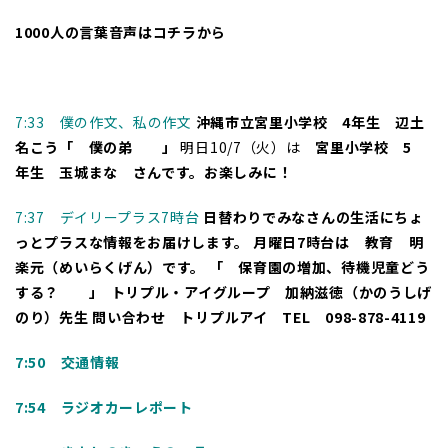
1000人の言葉音声はコチラから
7:33 僕の作文、私の作文
沖縄市立宮里小学校 4年生 辺土
名こう「 僕の弟 」
明日10/7（火）は
宮里小学校 5
年生 玉城まな さんです。お楽しみに！
7:37 デイリープラス7時台
日替わりでみなさんの生活にちょ
っとプラスな情報をお届けします。
月曜日7時台は 教育 明
楽元（めいらくげん）です。
「 保育園の増加、待機児童どう
する？ 」
トリプル・アイグループ 加納滋徳（かのうしげ
のり）先生
問い合わせ トリプルアイ TEL 098-878-4119
7:50 交通情報
7:54 ラジオカーレポート