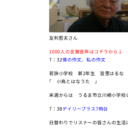
友利哲夫さん
1000人の言葉音声はコチラから↓
7：32
僕の作文、私の作文
若狭小学校 新2年生 宮里はる
｢ 小鳥とはなうた
」
来週からは うるま市立川崎小学校
7：38
デイリープラス7時台
日替わりでリスナーの皆さんの生活