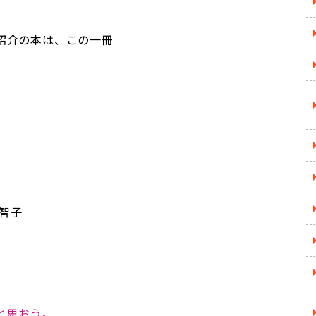
紹介の本は、この一冊
智子
と思おう。