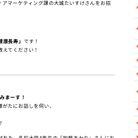
ィアマーケティング課の大城たいすけさんをお招
健康長寿」
です！
教えてください！
てみまーす！
様がたにお話しを伺い、
？
ばれた、名桜大学4年生の「加藤あかり」さんにお