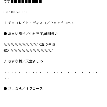
です■■■■■■■■■
09：00～11：00
♪ チョコレイト・ディスコ／Ｐｅｒｆｕｍｅ
● あまい囁き／中村晃子,細川俊之
/////////////////////////《五つ星演
歌》///////////////////////////////
♪ きずな橋／天童よしみ
：：：：：：：：：：：：：：：：：：：：：：：：：：：：
：：
● さよなら／オフコース