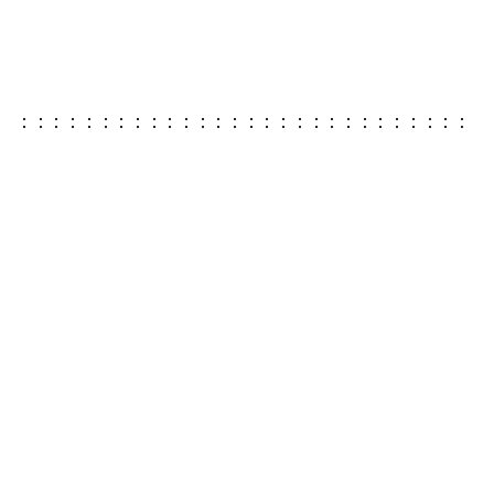
：：：：：：：：：：：：：：：：：：：：：：：：：：：：