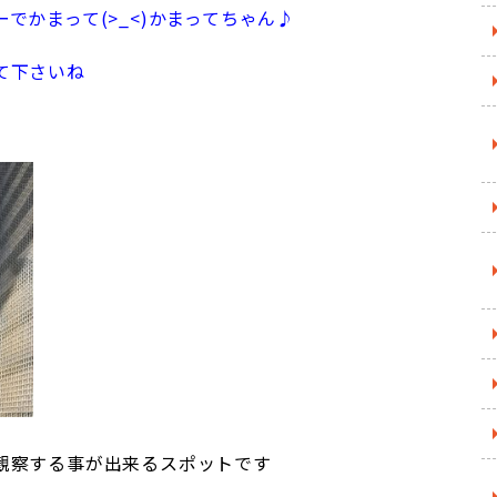
でかまって(>_<)かまってちゃん♪
て下さいね
観察する事が出来るスポットです