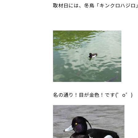
取材日には、冬鳥「キンクロハジロ
名の通り！目が金色！です(゜o゜)