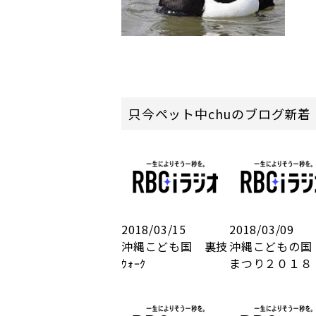
只今ペット中chuのブログ新着
2018/03/15
2018/03/09
沖縄こども国 裏技
沖縄こどもの国
ｳｫｰｸ
まつり２０１８