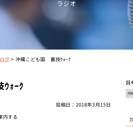
ラジオ
ログ
沖縄こども国 裏技ｳｫｰｸ
ｳｫｰｸ
只
投稿日：2018年3月15日
案内する