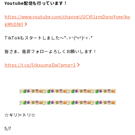
Youtube配信も行っています！
https://www.youtube.com/channel/UCVfJzmDqnvYveeIkp
kMhDNQ
TikTokもスタートしました～°˖✧◝(⁰▿⁰)◜✧˖°
皆さま、是非フォローよろしくお願いします！
https://t.co/StkxuvnpDw?amp=1
☆キリ✂トリ☆
5/7