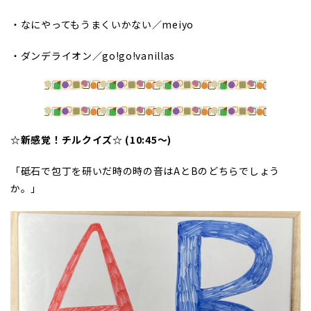
・なにやってもうまくいかない／meiyo
・ダンデライオン／go!go!vanillas
☆新感覚！チルクイズ☆ (10:45～)
「砥石で包丁を研いだ時の時の音はAとBのどちらでしょう
か。」