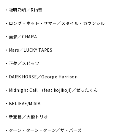
・夜明乃唄／Rin音
・ロング・ホット・サマー／スタイル・カウンシル
・面影／CHARA
・Mars／LUCKY TAPES
・正夢／スピッツ
・DARK HORSE／George Harrison
・Midnight Call (feat.kojikoji)／ぜったくん
・BELIEVE/MISIA
・新宝島／大橋トリオ
・ターン・ターン・ターン／ザ・バーズ