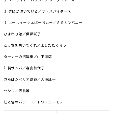
♪ 夕陽が泣いている／ザ・スパイダース
♪ にーしぇーぐぁばーちぃー／ＳＳカンパニー
ひまわり娘／伊藤咲子
こっちを向いてくれ／よしだたくろう
ターナーの汽罐車／山下達郎
沖縄サンバ／森山加代子
さらばシベリア鉄道／大滝詠一
セシル／浅香唯
虹と雪のバラード／トワ・エ・モワ