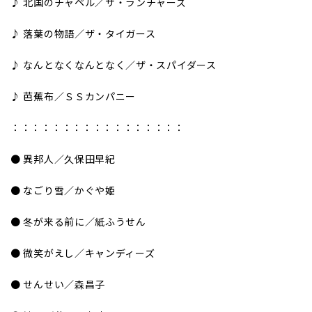
♪ 北国のチャペル／ザ・ランチャーズ
♪ 落葉の物語／ザ・タイガース
♪ なんとなくなんとなく／ザ・スパイダース
♪ 芭蕉布／ＳＳカンパニー
：：：：：：：：：：：：：：：：：
● 異邦人／久保田早紀
● なごり雪／かぐや姫
● 冬が来る前に／紙ふうせん
● 微笑がえし／キャンディーズ
● せんせい／森昌子