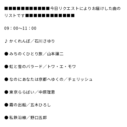
■■■■■■■■■■■今日リクエストによりお届けした曲の
リストです■■■■■■■■■■■■
09：00～11：00
♪ かくれんぼ／石川さゆり
● みちのくひとり旅／山本譲二
● 虹と雪のバラード／トワ・エ・モワ
● なのにあなたは京都へゆくの／チェリッシュ
● 東京ららばい／中原理恵
● 霧の出船／五木ひろし
● 私鉄沿線／野口五郎