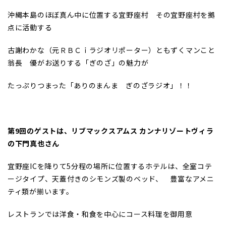
沖縄本島のほぼ真ん中に位置する宜野座村 その宜野座村を拠
点に活動する
古謝わかな（元ＲＢＣｉラジオリポーター）ともずくマンこと
翁長 優がお送りする「ぎのざ」の魅力が
たっぷりつまった「ありのまんま ぎのざラジオ」！！
第9
回のゲストは、リブマックスアムス
カンナリゾートヴィラ
の下門真也さん
宜野座ICを降りて5分程の場所に位置するホテルは、全室コテ
ージタイプ、天蓋付きのシモンズ製のベッド、 豊富なアメニ
ティ類が揃います。
レストランでは洋食・和食を中心にコース料理を御用意